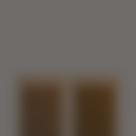
Veja 
também