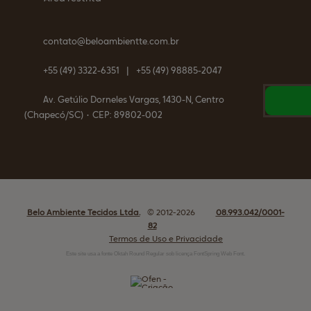
contato@
beloambientte.com.br
+55
(49)
3322-6351
|
+55
(49)
98885-2047
Av. Getúlio Dorneles Vargas, 1430-N, Centro
(Chapecó/SC)
•
CEP:
89802
-
002
Belo Ambiente Tecidos
Ltda.
© 2012-2026
08.993.042/0001-
82
Termos de Uso e Privacidade
Este site usa a fonte Oktah Round Regular sob licença FontSpring Web Font.