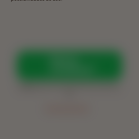
Vamos
conversar?
Horários:
Seg. a sex., das 8h às 12h e das 13h30 às
18h
Outras vias de contato